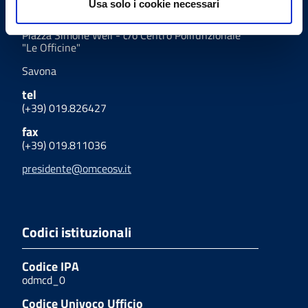
Usa solo i cookie necessari
Indirizzo
Piazza Simone Weil - c/o Centro Polifunzionale
"Le Officine"
Savona
tel
(+39) 019.826427
fax
(+39) 019.811036
presidente@omceosv.it
Codici istituzionali
Codice IPA
odmcd_0
Codice Univoco Ufficio