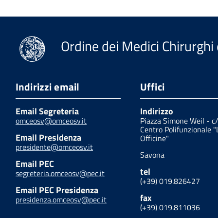
Ordine dei Medici Chirurghi 
Indirizzi email
Uffici
Email Segreteria
Indirizzo
omceosv@omceosv.it
Piazza Simone Weil - c
Centro Polifunzionale "
Email Presidenza
Officine"
presidente@omceosv.it
Savona
Email PEC
tel
segreteria.omceosv@pec.it
(+39) 019.826427
Email PEC Presidenza
fax
presidenza.omceosv@pec.it
(+39) 019.811036