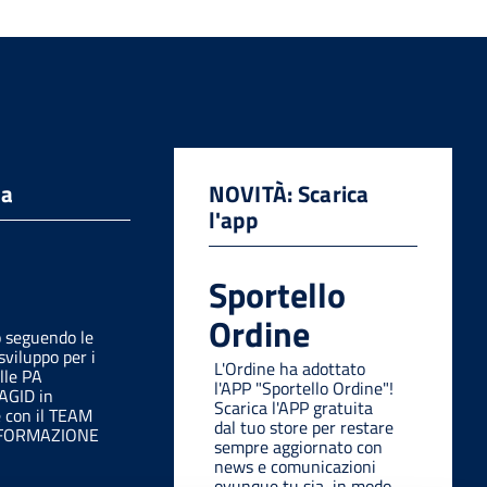
da
NOVITÀ: Scarica
l'app
Sportello
Ordine
o seguendo le
sviluppo per i
L'Ordine ha adottato
lle PA
l'APP "Sportello Ordine"!
 AGID in
Scarica l'APP gratuita
e con il TEAM
dal tuo store per restare
SFORMAZIONE
sempre aggiornato con
news e comunicazioni
ovunque tu sia, in modo