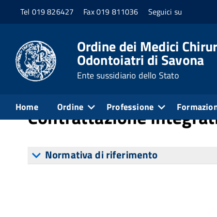
Tel 019 826427
Fax 019 811036
Seguici su
Home
Amministrazione trasparente
Personal
Ordine dei Medici Chirur
Odontoiatri di Savona
Ente sussidiario dello Stato
Pubblicato: 20 Novembre 2023
Home
Ordine
Professione
Formazio
Contrattazione integrat
Normativa di riferimento