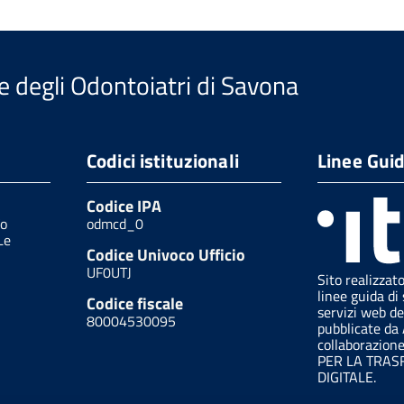
e degli Odontoiatri di Savona
Codici istituzionali
Linee Gui
Codice IPA
/o
odmcd_0
Le
Codice Univoco Ufficio
UF0UTJ
Sito realizzat
linee guida di 
Codice fiscale
servizi web de
80004530095
pubblicate da
collaborazion
PER LA TRA
DIGITALE.