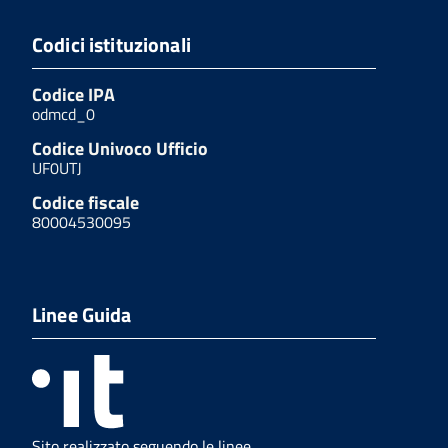
Codici istituzionali
Codice IPA
odmcd_0
Codice Univoco Ufficio
UF0UTJ
Codice fiscale
80004530095
Linee Guida
Sito realizzato seguendo le linee