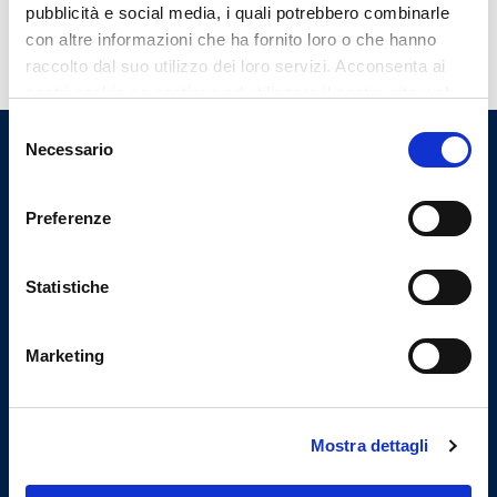
Altri contenuti
pubblicità e social media, i quali potrebbero combinarle
con altre informazioni che ha fornito loro o che hanno
raccolto dal suo utilizzo dei loro servizi. Acconsenta ai
nostri cookie se continua ad utilizzare il nostro sito web.
Selezione
Necessario
del
Ordine dei Medici Chirurghi e
consenso
degli Odontoiatri di Savona
Preferenze
Indirizzi email
Statistiche
Email Segreteria
Marketing
omceosv@omceosv.it
Email Presidenza
presidente@omceosv.it
Mostra dettagli
Email PEC
segreteria.omceosv@pec.it