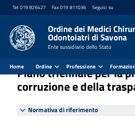
Tel 019 826427
Fax 019 811036
Seguici su
Home
Amministrazione trasparente
Altri c
Ordine dei Medici Chirur
Odontoiatri di Savona
Ente sussidiario dello Stato
Pubblicato: 20 Novembre 2023
Home
Ordine
Professione
Formazio
Piano triennale per la p
corruzione e della tras
Normativa di riferimento