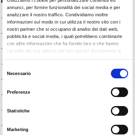
Utilizziamo i cookie per personalizzare contenuti ed
annunci, per fornire funzionalità dei social media e per
Disposizioni Generali
analizzare il nostro traffico. Condividiamo inoltre
informazioni sul modo in cui utilizza il nostro sito con i
Organizzazione
nostri partner che si occupano di analisi dei dati web,
pubblicità e social media, i quali potrebbero combinarle
Consulenti e collaboratori
con altre informazioni che ha fornito loro o che hanno
raccolto dal suo utilizzo dei loro servizi. Acconsenta ai
Personale
nostri cookie se continua ad utilizzare il nostro sito web.
Selezione
Bandi di concorso
Necessario
del
consenso
Performance
Preferenze
Enti controllati
Statistiche
Attività e procedimenti
Marketing
Provvedimenti