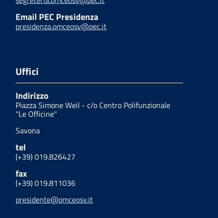
segreteria.omceosv@pec.it
Email PEC Presidenza
presidenza.omceosv@pec.it
Uffici
Indirizzo
Piazza Simone Weil - c/o Centro Polifunzionale
"Le Officine"
Savona
tel
(+39) 019.826427
fax
(+39) 019.811036
presidente@omceosv.it