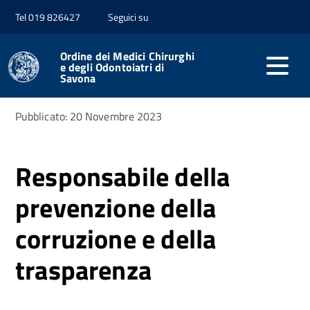
Tel 019 826427
Seguici su
Home
Amministrazione trasparente
Altri contenuti
Prevenzione della corruzione
Ordine dei Medici Chirurghi
e degli Odontoiatri di
Savona
Pubblicato: 20 Novembre 2023
Responsabile della
prevenzione della
corruzione e della
trasparenza