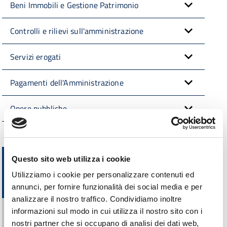
Beni Immobili e Gestione Patrimonio
Controlli e rilievi sull'amministrazione
Servizi erogati
Pagamenti dell'Amministrazione
Opere pubbliche
Interventi straordinari e di emergenza
Altri contenuti
Questo sito web utilizza i cookie
Utilizziamo i cookie per personalizzare contenuti ed
Prevenzione della corruzione
annunci, per fornire funzionalità dei social media e per
analizzare il nostro traffico. Condividiamo inoltre
Piano triennale per la prevenzione della corruzione e
informazioni sul modo in cui utilizza il nostro sito con i
della trasparenza
nostri partner che si occupano di analisi dei dati web,