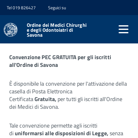
Tel 019 826427
Seguici su
Home
Servizi online
Ordine dei Medici Chirurghi
Richiesta PEC
e degli Odontoiatri di
Savona
Convenzione PEC GRATUITA per gli iscritti
all'Ordine di Savona
È disponibile la convenzione per l'attivazione della
casella di Posta Elettronica
Certificata
Gratuita,
per tutti gli iscritti all'Ordine
dei Medici di Savona.
Tale convenzione permette agli iscritti
di
uniformarsi alle disposizioni di Legge,
senza