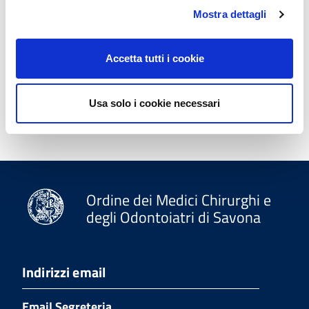
Mostra dettagli
pdf
Guida per notifica PEC su email
personale
(
195 KB
)
Accetta tutti i cookie
pdf
Requisiti minimi browser e client
email
(
244 KB
)
Usa solo i cookie necessari
Ordine dei Medici Chirurghi e
degli Odontoiatri di Savona
Indirizzi email
Email Segreteria