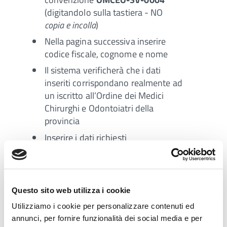
(digitandolo sulla tastiera - NO
copia e incolla
)
Nella pagina successiva inserire
codice fiscale, cognome e nome
Il sistema verificherà che i dati
inseriti corrispondano realmente ad
un iscritto all’Ordine dei Medici
Chirurghi e Odontoiatri della
provincia
Inserire i dati richiesti
La richiesta della casella PEC viene
salvata e vengono inviati via email
in PDF i documenti necessari alla
sottoscrizione del servizio PEC.
Questo sito web utilizza i cookie
La casella sarà attivata solamente
Utilizziamo i cookie per personalizzare contenuti ed
dopo la ricezione via fax della
annunci, per fornire funzionalità dei social media e per