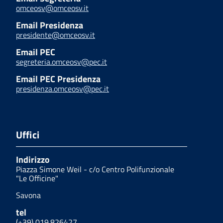
omceosv@omceosv.it
Email Presidenza
presidente@omceosv.it
Email PEC
segreteria.omceosv@pec.it
Email PEC Presidenza
presidenza.omceosv@pec.it
Uffici
Indirizzo
Piazza Simone Weil - c/o Centro Polifunzionale
"Le Officine"
Savona
tel
(+39) 019.826427