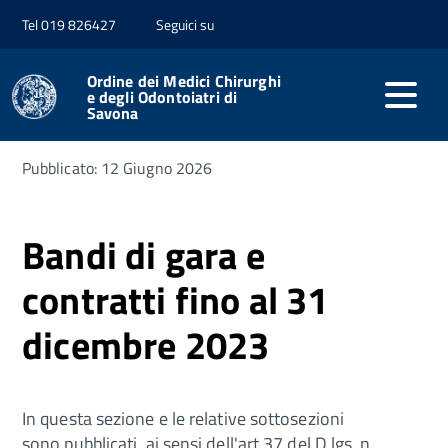
Tel 019 826427
Seguici su
Home
Amministrazione trasparente
Bandi di gara e
contratti
Ordine dei Medici Chirurghi
e degli Odontoiatri di
Savona
Pubblicato: 12 Giugno 2026
Bandi di gara e
contratti fino al 31
dicembre 2023
In questa sezione e le relative sottosezioni
sono pubblicati, ai sensi dell'art.37 del D.lgs. n.