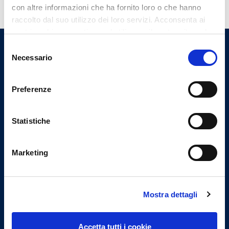
con altre informazioni che ha fornito loro o che hanno
raccolto dal suo utilizzo dei loro servizi. Acconsenta ai
nostri cookie se continua ad utilizzare il nostro sito web.
Selezione
Ordine dei Medici Chirurghi e
Necessario
del
degli Odontoiatri di Savona
consenso
Preferenze
Indirizzi email
Statistiche
Email Segreteria
omceosv@omceosv.it
Marketing
Email Presidenza
presidente@omceosv.it
Email PEC
Mostra dettagli
segreteria.omceosv@pec.it
Email PEC Presidenza
Accetta tutti i cookie