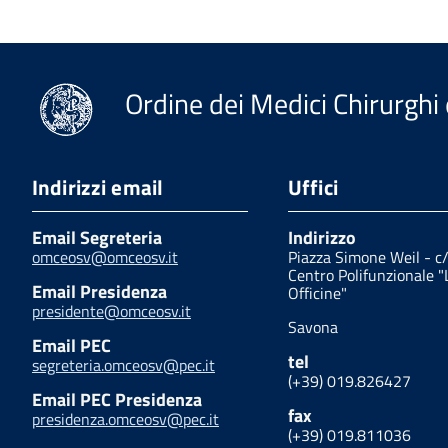
Ordine dei Medici Chirurghi 
Indirizzi email
Uffici
Email Segreteria
Indirizzo
omceosv@omceosv.it
Piazza Simone Weil - c
Centro Polifunzionale "
Email Presidenza
Officine"
presidente@omceosv.it
Savona
Email PEC
tel
segreteria.omceosv@pec.it
(+39) 019.826427
Email PEC Presidenza
fax
presidenza.omceosv@pec.it
(+39) 019.811036