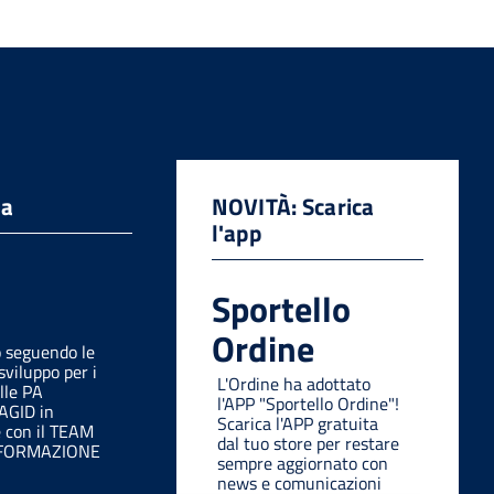
da
NOVITÀ: Scarica
l'app
Sportello
Ordine
o seguendo le
sviluppo per i
L'Ordine ha adottato
lle PA
l'APP "Sportello Ordine"!
 AGID in
Scarica l'APP gratuita
e con il TEAM
dal tuo store per restare
SFORMAZIONE
sempre aggiornato con
news e comunicazioni