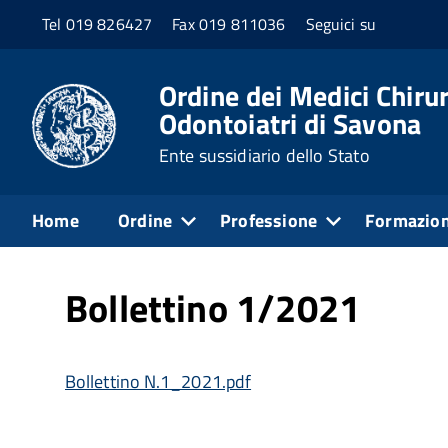
Tel 019 826427
Fax 019 811036
Seguici su
Home
Servizi online
Ordine dei Medici Chirur
Odontoiatri di Savona
Pubblicato: 16 Agosto 2021
Ente sussidiario dello Stato
Il Bollettino
Home
Ordine
Professione
Formazio
Bollettino 1/2021
Bollettino N.1_2021.pdf