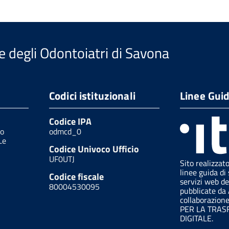
e degli Odontoiatri di Savona
Codici istituzionali
Linee Gui
Codice IPA
/o
odmcd_0
Le
Codice Univoco Ufficio
UF0UTJ
Sito realizzat
linee guida di 
Codice fiscale
servizi web de
80004530095
pubblicate da
collaborazion
PER LA TRA
DIGITALE.