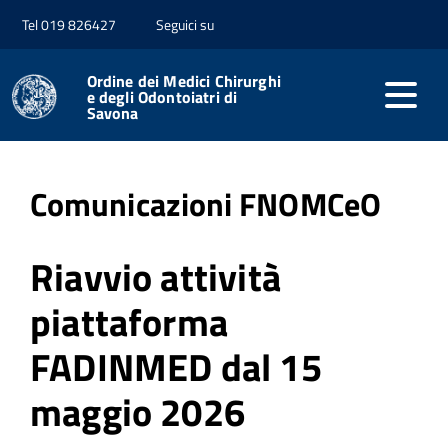
Tel 019 826427
Seguici su
Home
Riferimenti Normativi
Ordine dei Medici Chirurghi
e degli Odontoiatri di
Savona
Pubblicato: 14 Maggio 2026
Comunicazioni FNOMCeO
Riavvio attività
piattaforma
FADINMED dal 15
maggio 2026