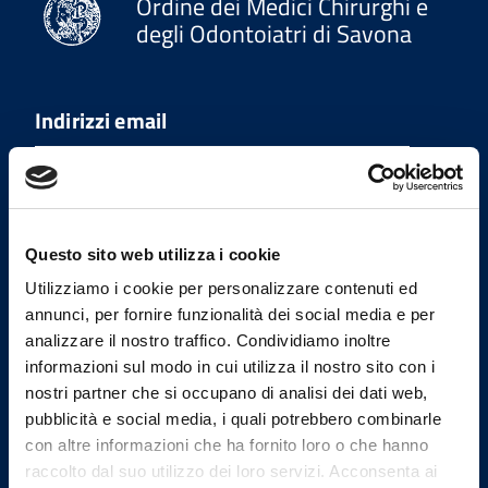
Ordine dei Medici Chirurghi e
degli Odontoiatri di Savona
Indirizzi email
Email Segreteria
omceosv@omceosv.it
Email Presidenza
presidente@omceosv.it
Questo sito web utilizza i cookie
Email PEC
Utilizziamo i cookie per personalizzare contenuti ed
segreteria.omceosv@pec.it
annunci, per fornire funzionalità dei social media e per
analizzare il nostro traffico. Condividiamo inoltre
Email PEC Presidenza
informazioni sul modo in cui utilizza il nostro sito con i
presidenza.omceosv@pec.it
nostri partner che si occupano di analisi dei dati web,
pubblicità e social media, i quali potrebbero combinarle
con altre informazioni che ha fornito loro o che hanno
Uffici
raccolto dal suo utilizzo dei loro servizi. Acconsenta ai