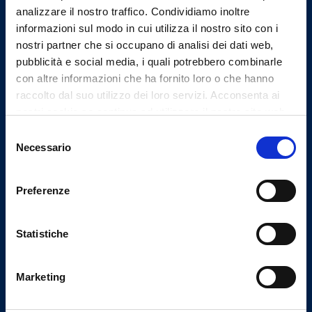
Email Segreteria
analizzare il nostro traffico. Condividiamo inoltre
omceosv@omceosv.it
informazioni sul modo in cui utilizza il nostro sito con i
nostri partner che si occupano di analisi dei dati web,
Email Presidenza
presidente@omceosv.it
pubblicità e social media, i quali potrebbero combinarle
con altre informazioni che ha fornito loro o che hanno
Email PEC
raccolto dal suo utilizzo dei loro servizi. Acconsenta ai
segreteria.omceosv@pec.it
nostri cookie se continua ad utilizzare il nostro sito web.
Email PEC Presidenza
Selezione
presidenza.omceosv@pec.it
Necessario
del
consenso
Preferenze
Uffici
Statistiche
Indirizzo
Piazza Simone Weil - c/o Centro Polifunzionale
"Le Officine"
Marketing
Savona
tel