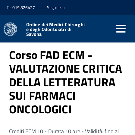
Tel 019 826427
Seguici su
Home
Formazione
Ordine dei Medici Chirurghi
e degli Odontoiatri di
Corsi FAD
Savona
Corso FAD ECM -
VALUTAZIONE CRITICA
DELLA LETTERATURA
SUI FARMACI
ONCOLOGICI
Crediti ECM 10 - Durata 10 ore - Validità: fino al