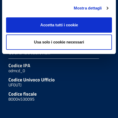
(+39) 019.826427
Mostra dettagli
fax
(+39) 019.811036
Accetta tutti i cookie
presidente@omceosv.it
Usa solo i cookie necessari
Codici istituzionali
Codice IPA
odmcd_0
Codice Univoco Ufficio
UF0UTJ
Codice fiscale
80004530095