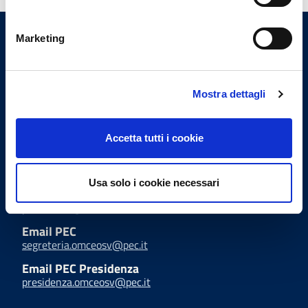
Marketing
Ordine dei Medici Chirurghi e
degli Odontoiatri di Savona
Mostra dettagli
Indirizzi email
Accetta tutti i cookie
Email Segreteria
omceosv@omceosv.it
Usa solo i cookie necessari
Email Presidenza
presidente@omceosv.it
Email PEC
segreteria.omceosv@pec.it
Email PEC Presidenza
presidenza.omceosv@pec.it