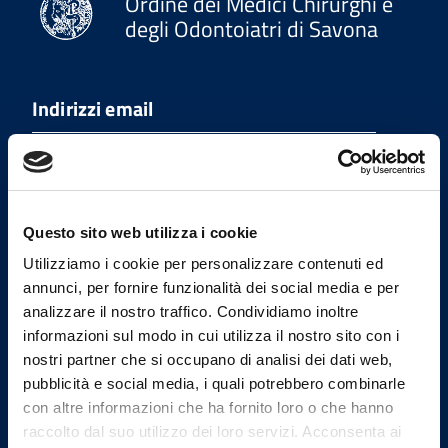
Ordine dei Medici Chirurghi e
degli Odontoiatri di Savona
Indirizzi email
Email Segreteria
omceosv@omceosv.it
Email Presidenza
presidente@omceosv.it
Questo sito web utilizza i cookie
Email PEC
Utilizziamo i cookie per personalizzare contenuti ed
segreteria.omceosv@pec.it
annunci, per fornire funzionalità dei social media e per
analizzare il nostro traffico. Condividiamo inoltre
Email PEC Presidenza
informazioni sul modo in cui utilizza il nostro sito con i
presidenza.omceosv@pec.it
nostri partner che si occupano di analisi dei dati web,
pubblicità e social media, i quali potrebbero combinarle
con altre informazioni che ha fornito loro o che hanno
Uffici
raccolto dal suo utilizzo dei loro servizi. Acconsenta ai