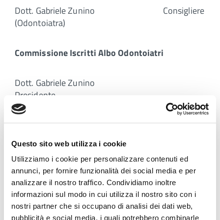
Dott. Gabriele Zunino Consigliere
(Odontoiatra)
Commissione Iscritti Albo Odontoiatri
Dott. Gabriele Zunino
Presidente
Dott. Marco Giargia Vice-
Presidente
Questo sito web utilizza i cookie
Utilizziamo i cookie per personalizzare contenuti ed
Dott. Alberto Barreca
annunci, per fornire funzionalità dei social media e per
Componente
analizzare il nostro traffico. Condividiamo inoltre
informazioni sul modo in cui utilizza il nostro sito con i
nostri partner che si occupano di analisi dei dati web,
Dott.ssa Raffaella Giudice
pubblicità e social media, i quali potrebbero combinarle