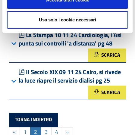
prosegue la campagna vaccinale Open
day il 26 novembre pg 21
SCARICA
Usa solo i cookie necessari
pdf
La Stampa 10 11 24 Cardiologia, l’Asl
punta sui controlli 'a distanza' pg 48
SCARICA
pdf
Il Secolo XIX 09 11 24 Cairo, si rivede
la luce riapre il servizio dialisi pg 25
SCARICA
TORNA INDIETRO
«
1
2
3
4
»