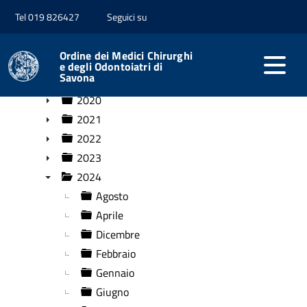
Tel 019 826427
Seguici su
Home
Rassegna stampa
Ordine dei Medici Chirurghi
Rassegna stampa
e degli Odontoiatri di
Savona
▼
2019
►
2020
►
2021
►
2022
►
2023
►
2024
▼
Agosto
Aprile
Dicembre
Febbraio
Gennaio
Giugno