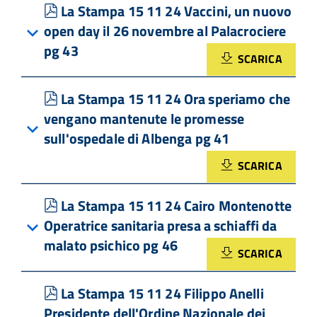
pdf
La Stampa 15 11 24 Vaccini, un nuovo
open day il 26 novembre al Palacrociere
pg 43
SCARICA
pdf
La Stampa 15 11 24 Ora speriamo che
vengano mantenute le promesse
sull'ospedale di Albenga pg 41
SCARICA
pdf
La Stampa 15 11 24 Cairo Montenotte
Operatrice sanitaria presa a schiaffi da
malato psichico pg 46
SCARICA
pdf
La Stampa 15 11 24 Filippo Anelli
Presidente dell'Ordine Nazionale dei