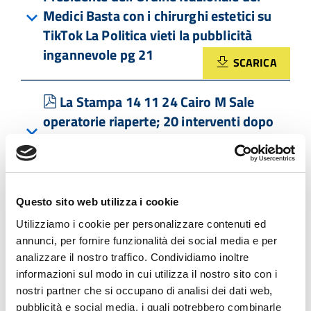
Medici Basta con i chirurghi estetici su
TikTok La Politica vieti la pubblicità
ingannevole pg 21
SCARICA
pdf
La Stampa 14 11 24 Cairo M Sale
operatorie riaperte; 20 interventi dopo
l'allerta e i danni per il nubifragio pg
1,39,45
SCARICA
pdf
Questo sito web utilizza i cookie
La Stampa 14 11 24 Santa Corona al
top, utilizza esoscopio di quarta
Utilizziamo i cookie per personalizzare contenuti ed
annunci, per fornire funzionalità dei social media e per
generazione pg 47
SCARICA
analizzare il nostro traffico. Condividiamo inoltre
informazioni sul modo in cui utilizza il nostro sito con i
pdf
Il Secolo XIX 13 11 24 Prevenzione e
nostri partner che si occupano di analisi dei dati web,
pubblicità e social media, i quali potrebbero combinarle