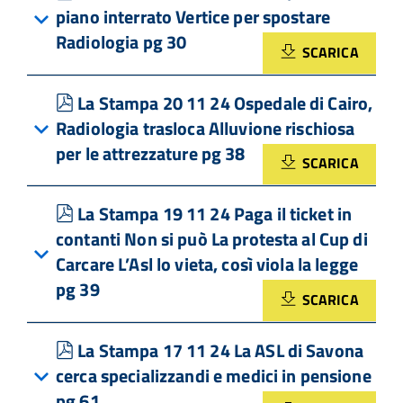
piano interrato Vertice per spostare
Radiologia pg 30
SCARICA
pdf
La Stampa 20 11 24 Ospedale di Cairo,
Radiologia trasloca Alluvione rischiosa
per le attrezzature pg 38
SCARICA
pdf
La Stampa 19 11 24 Paga il ticket in
contanti Non si può La protesta al Cup di
Carcare L’Asl lo vieta, così viola la legge
pg 39
SCARICA
pdf
La Stampa 17 11 24 La ASL di Savona
cerca specializzandi e medici in pensione
pg 61